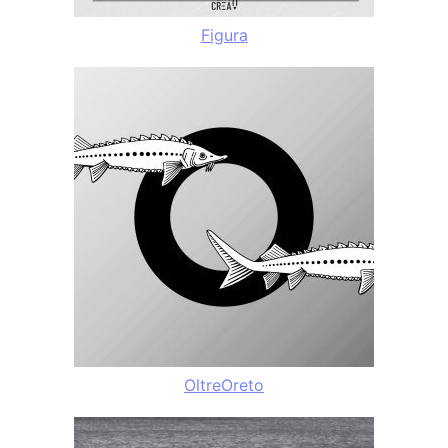
Figura
OltreOreto